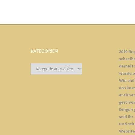
KATEGORIEN
2010 fin
schreib
Kategorien
damals 
wurde es
Wie viel
das kos
erahnen
geschwe
Dingen 
seid ih
und sch
Website