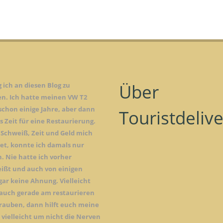
Über
g ich an diesen Blog zu
en. Ich hatte meinen VW T2
schon einige Jahre, aber dann
Touristdeliv
 Zeit für eine Restaurierung.
 Schweiß, Zeit und Geld mich
tet, konnte ich damals nur
. Nie hatte ich vorher
ißt und auch von einigen
gar keine Ahnung. Vielleicht
r auch gerade am restaurieren
rauben, dann hilft euch meine
 vielleicht um nicht die Nerven