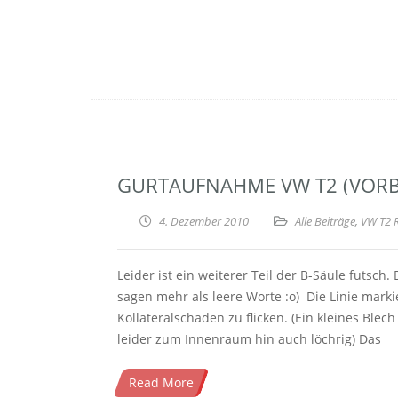
GURTAUFNAHME VW T2 (VORB
4. Dezember 2010
Alle Beiträge
,
VW T2 
Leider ist ein weiterer Teil der B-Säule futsc
sagen mehr als leere Worte :o) Die Linie mar
Kollateralschäden zu flicken. (Ein kleines Ble
leider zum Innenraum hin auch löchrig) Das
Read More