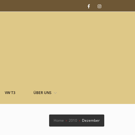
VW T3
ÜBER UNS
Home
›
2010
›
Dezember